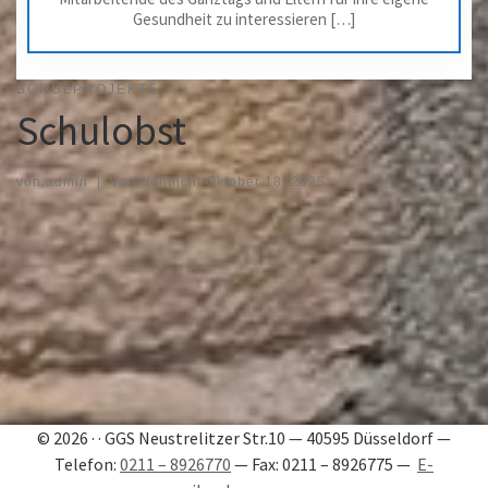
Gesundheit zu interessieren […]
SCHULPROJEKTE
Schulobst
von
admin
|
Veröffentlicht
Oktober 18, 2025
© 2026 · · GGS Neustrelitzer Str.10 — 40595 Düsseldorf —
Telefon:
0211 – 8926770
— Fax: 0211 – 8926775 —
E-